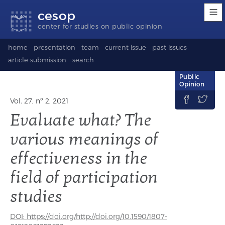
Accessibility
Go
Go
Language
cesop
links
to
to
selection
content
footer
(Seletor
center for studies on public opinion
de
idioma)
home
presentation
team
current issue
past issues
article submission
search
Public
Opinion


Vol. 27, nº 2, 2021
Evaluate what? The
various meanings of
effectiveness in the
field of participation
studies
DOI: https://doi.org/http://doi.org/10.1590/1807-