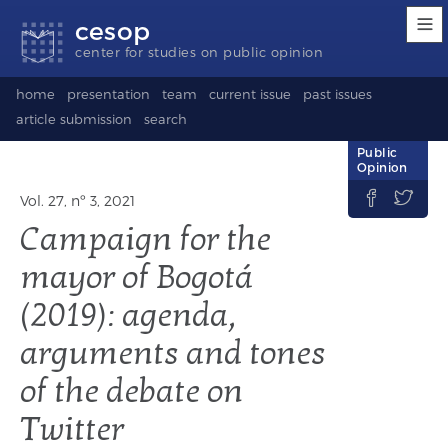
Accessibility
Go
Go
Language
cesop
links
to
to
selection
content
footer
(Seletor
center for studies on public opinion
de
idioma)
home
presentation
team
current issue
past issues
article submission
search
Public
Opinion


Vol. 27, nº 3, 2021
Campaign for the
mayor of Bogotá
(2019): agenda,
arguments and tones
of the debate on
Twitter