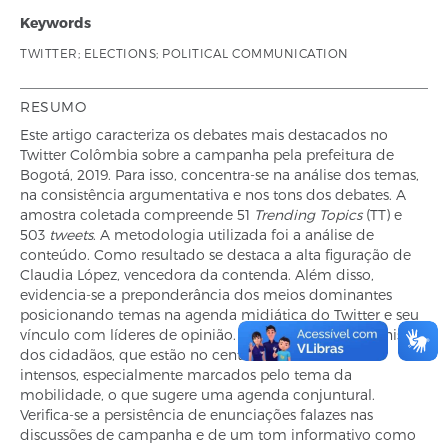
Keywords
TWITTER; ELECTIONS; POLITICAL COMMUNICATION
RESUMO
Este artigo caracteriza os debates mais destacados no
Twitter Colômbia sobre a campanha pela prefeitura de
Bogotá, 2019. Para isso, concentra-se na análise dos temas,
na consistência argumentativa e nos tons dos debates. A
amostra coletada compreende 51
Trending Topics
(TT) e
503
tweets
. A metodologia utilizada foi a análise de
conteúdo. Como resultado se destaca a alta figuração de
Claudia López, vencedora da contenda. Além disso,
evidencia-se a preponderância dos meios dominantes
posicionando temas na agenda midiática do Twitter e seu
vínculo com líderes de opinião. Destaca-se o protagonismo
dos cidadãos, que estão no centro dos debates mais
intensos, especialmente marcados pelo tema da
mobilidade, o que sugere uma agenda conjuntural.
Verifica-se a persistência de enunciações falazes nas
discussões de campanha e de um tom informativo como