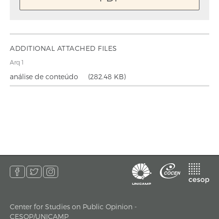
ADDITIONAL ATTACHED FILES
Arq 1
análise de conteúdo
(282.48 KB)
Center for Studies on Public Opinion -
address
CESOP/UNICAMP