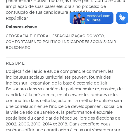
parlamentar? Houve mudanças nesse perfil? Como se deu a
ampliação de suas bases eleitorais no processo de
construção de sua candidatura à presidência da
República?
Palavras-chave
GEOGRAFIA ELEITORAL; ESPACIALIZAÇÃO DO VOTO;
COMPORTAMENTO POLÍTICO; INDICADORES SOCIAIS; JAIR
BOLSONARO
RÉSUMÉ
L'objectif de l'article est de comprendre comment les
indicateurs sociaux territorialisés peuvent fournir des
indices sur l'expansion de la base électorale de Jair
Bolsonaro dans sa carrière de parlementaire et, ensuite, de
candidat à la présidence, en observant les ruptures et les
continuités dans cette trajectoire. La méthode utilisée sera
une corrélation entre l'indice de développement social de
la ville de Rio de Janeiro et la performance électorale
spatialisée du candidat de l'époque, lors des élections de
2002, 2006, 2010, 2014 et 2018. Dans cet effort, nous
espérons offrir une contribution à ceux qui s'attardent sur