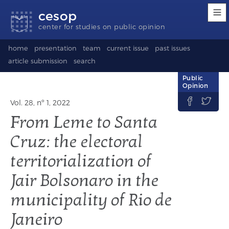
Accessibility
Go
Go
Language
cesop
links
to
to
selection
content
footer
(Seletor
center for studies on public opinion
de
idioma)
home
presentation
team
current issue
past issues
article submission
search
Public
Opinion


Vol. 28, nº 1, 2022
From Leme to Santa
Cruz: the electoral
territorialization of
Jair Bolsonaro in the
municipality of Rio de
Janeiro