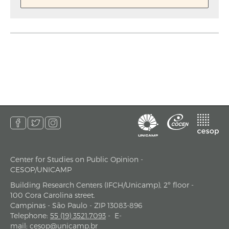
Center for Studies on Public Opinion -
address
CESOP/UNICAMP
Building Research Centers (IFCH/Unicamp), 2º floor -
100 Cora Carolina street.
Campinas - São Paulo - ZIP 13083-896
Telephone
:
55 (19) 3521.7093
-
E-
mail
:
cesop@unicamp.br