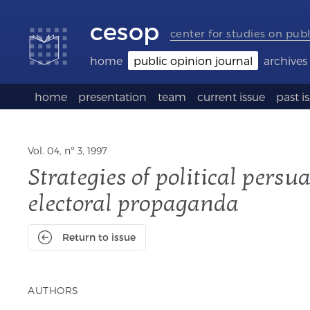
Accessibility
Go
Go
Language
links
to
to
selection
cesop
content
footer
(Seletor
center for studies on publ
de
idioma)
home
public opinion journal
archives
home
presentation
team
current issue
past i
Vol. 04, nº 3, 1997
Strategies of political persu
electoral propaganda
Return to issue
AUTHORS