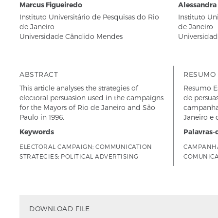
Marcus Figueiredo
Alessandra
Instituto Universitário de Pesquisas do Rio
Instituto Un
de Janeiro
de Janeiro
Universidade Cândido Mendes
Universida
ABSTRACT
RESUMO
This article analyses the strategies of
Resumo Est
electoral persuasion used in the campaigns
de persuas
for the Mayors of Rio de Janeiro and São
campanhas
Paulo in 1996.
Janeiro e 
Keywords
Palavras-
ELECTORAL CAMPAIGN; COMMUNICATION
CAMPANHA
STRATEGIES; POLITICAL ADVERTISING
COMUNICA
DOWNLOAD FILE