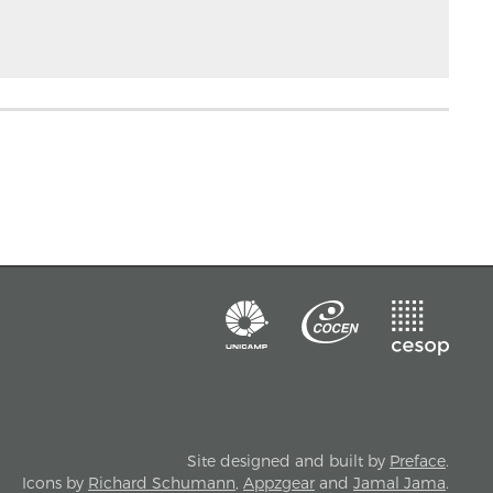
Site designed and built by
Preface
.
Icons by
Richard Schumann
,
Appzgear
and
Jamal Jama
.