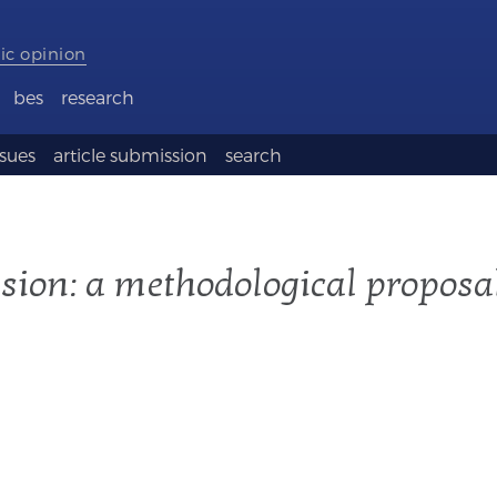
ic opinion
bes
research
ssues
article submission
search
asion: a methodological proposal