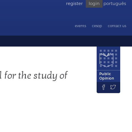
register
login
português
Go back
to
accessibility
events
cesop
contact us
 for the study of
Public
Opinion

