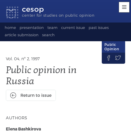
Accessibility
Go
Go
Language
cesop
links
to
to
selection
content
footer
(Seletor
center for studies on public opinion
de
idioma)
home
presentation
team
current issue
past issues
article submission
search
Public
Opinion


Vol. 04, nº 2, 1997
Public opinion in
Russia
Return to issue
AUTHORS
Elena Bashkirova