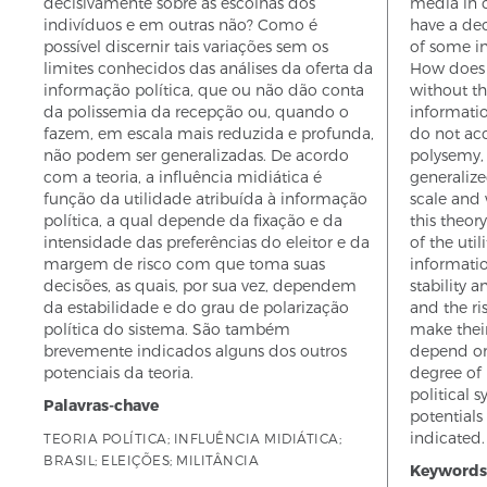
decisivamente sobre as escolhas dos
media in 
indivíduos e em outras não? Como é
have a dec
possível discernir tais variações sem os
of some in
limites conhecidos das análises da oferta da
How does 
informação política, que ou não dão conta
without th
da polissemia da recepção ou, quando o
informatio
fazem, em escala mais reduzida e profunda,
do not acc
não podem ser generalizadas. De acordo
polysemy,
com a teoria, a influência midiática é
generalize
função da utilidade atribuída à informação
scale and
política, a qual depende da fixação e da
this theor
intensidade das preferências do eleitor e da
of the util
margem de risco com que toma suas
informati
decisões, as quais, por sua vez, dependem
stability a
da estabilidade e do grau de polarização
and the ri
política do sistema. São também
make their
brevemente indicados alguns dos outros
depend on 
potenciais da teoria.
degree of 
political 
Palavras-chave
potentials 
indicated.
TEORIA POLÍTICA; INFLUÊNCIA MIDIÁTICA;
BRASIL; ELEIÇÕES; MILITÂNCIA
Keywords