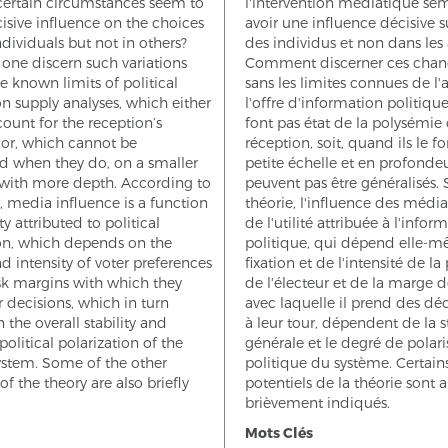
certain circumstances seem to
l'intervention médiatique sem
isive influence on the choices
avoir une influence décisive s
dividuals but not in others?
des individus et non dans les 
one discern such variations
Comment discerner ces cha
e known limits of political
sans les limites connues de l'
n supply analyses, which either
l'offre d'information politique
ount for the reception’s
font pas état de la polysémie
 or, which cannot be
réception, soit, quand ils le fo
d when they do, on a smaller
petite échelle et en profondeu
 with more depth. According to
peuvent pas être généralisés. 
y, media influence is a function
théorie, l'influence des méd
ity attributed to political
de l'utilité attribuée à l'infor
on, which depends on the
politique, qui dépend elle-m
nd intensity of voter preferences
fixation et de l'intensité de l
sk margins with which they
de l'électeur et de la marge d
 decisions, which in turn
avec laquelle il prend des déc
the overall stability and
à leur tour, dépendent de la st
political polarization of the
générale et le degré de polari
system. Some of the other
politique du système. Certain
of the theory are also briefly
potentiels de la théorie sont a
brièvement indiqués.
Mots Clés