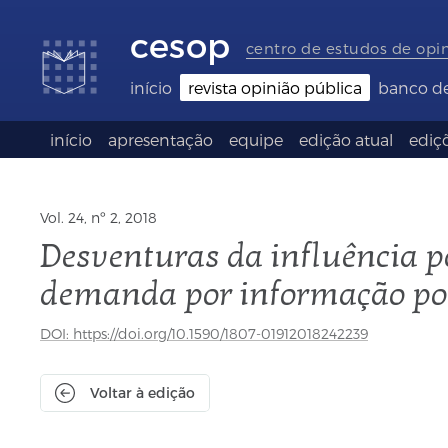
Links
Ir
Ir
Seletor
de
para
para
de
cesop
acessibilidade
conteúdo
o
idioma
centro de estudos de opi
rodapé
(Language
selection)
início
revista opinião pública
banco d
início
apresentação
equipe
edição atual
ediçõ
Vol. 24, nº 2, 2018
Desventuras da influência po
demanda por informação pol
DOI: https://doi.org/10.1590/1807-01912018242239
Voltar à edição