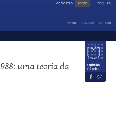
cadastro
login
english
Voltar
para
acessibilid
eventos
o cesop
contato
1988: uma teoria da
Opinião
Pública

