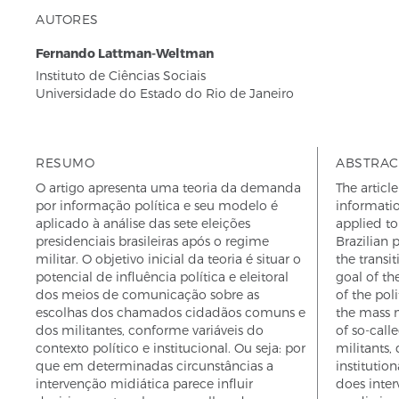
AUTORES
Fernando Lattman-Weltman
Instituto de Ciências Sociais
Universidade do Estado do Rio de Janeiro
RESUMO
ABSTRAC
O artigo apresenta uma teoria da demanda
The article
por informação política e seu modelo é
informati
aplicado à análise das sete eleições
applied to
presidenciais brasileiras após o regime
Brazilian 
militar. O objetivo inicial da teoria é situar o
the transi
potencial de influência política e eleitoral
goal of the
dos meios de comunicação sobre as
of the pol
escolhas dos chamados cidadãos comuns e
the mass 
dos militantes, conforme variáveis do
of so-calle
contexto político e institucional. Ou seja: por
militants,
que em determinadas circunstâncias a
institutio
intervenção midiática parece influir
does inter