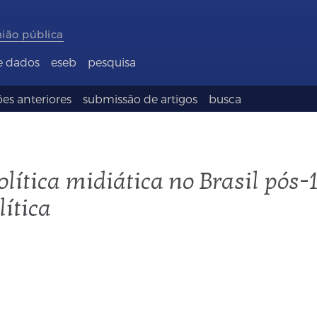
nião pública
e dados
eseb
pesquisa
es anteriores
submissão de artigos
busca
lítica midiática no Brasil pós-
ítica