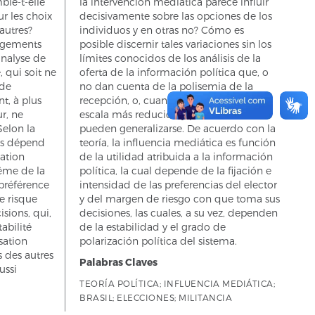
ble-t-elle
la intervención mediática parece influir
ur les choix
decisivamente sobre las opciones de los
autres?
individuos y en otras no? Cómo es
ngements
posible discernir tales variaciones sin los
analyse de
límites conocidos de los análisis de la
, qui soit ne
oferta de la información política que, o
 de
no dan cuenta de la polisemia de la
nt, à plus
recepción, o, cuando lo hacen, a una
r, ne
escala más reducida y profunda, no
Selon la
pueden generalizarse. De acuerdo con la
ias dépend
teoría, la influencia mediática es función
mation
de la utilidad atribuida a la información
ême de la
política, la cual depende de la fijación e
a préférence
intensidad de las preferencias del elector
e risque
y del margen de riesgo con que toma sus
isions, qui,
decisiones, las cuales, a su vez, dependen
abilité
de la estabilidad y el grado de
sation
polarización política del sistema.
s des autres
Palabras Claves
ussi
TEORÍA POLÍTICA; INFLUENCIA MEDIÁTICA;
BRASIL; ELECCIONES; MILITANCIA