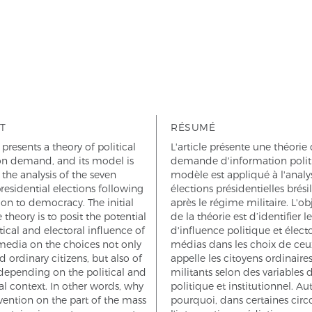
T
RÉSUMÉ
 presents a theory of political
L'article présente une théorie 
on demand, and its model is
demande d'information polit
 the analysis of the seven
modèle est appliqué à l'analy
presidential elections following
élections présidentielles brési
tion to democracy. The initial
après le régime militaire. L'obj
 theory is to posit the potential
de la théorie est d’identifier l
itical and electoral influence of
d'influence politique et élect
media on the choices not only
médias dans les choix de ceu
d ordinary citizens, but also of
appelle les citoyens ordinaires
 depending on the political and
militants selon des variables 
nal context. In other words, why
politique et institutionnel. Au
vention on the part of the mass
pourquoi, dans certaines circ