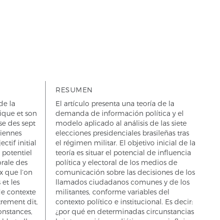
RESUMEN
de la
El artículo presenta una teoría de la
ique et son
demanda de información política y el
se des sept
modelo aplicado al análisis de las siete
liennes
elecciones presidenciales brasileñas tras
ectif initial
el régimen militar. El objetivo inicial de la
e potentiel
teoría es situar el potencial de influencia
orale des
política y electoral de los medios de
x que l’on
comunicación sobre las decisiones de los
 et les
llamados ciudadanos comunes y de los
de contexte
militantes, conforme variables del
trement dit,
contexto político e institucional. Es decir:
onstances,
¿por qué en determinadas circunstancias