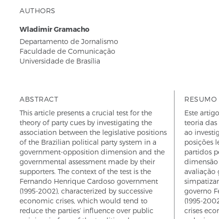
AUTHORS
Wladimir Gramacho
Departamento de Jornalismo
Faculdade de Comunicação
Universidade de Brasília
ABSTRACT
RESUMO
This article presents a crucial test for the
Este artig
theory of party cues by investigating the
teoria das 
association between the legislative positions
ao investi
of the Brazilian political party system in a
posições l
government-opposition dimension and the
partidos p
governmental assessment made by their
dimensão 
supporters. The context of the test is the
avaliação 
Fernando Henrique Cardoso government
simpatizan
(1995-2002), characterized by successive
governo F
economic crises, which would tend to
(1995-2002
reduce the parties’ influence over public
crises eco