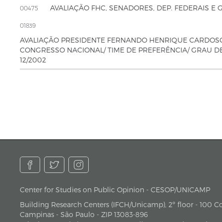
AVALIAÇÃO FHC, SENADORES, DEP. FEDERAIS E
00475
01839
AVALIAÇÃO PRESIDENTE FERNANDO HENRIQUE CARDOSO/ E
CONGRESSO NACIONAL/ TIME DE PREFERÊNCIA/ GRAU D
12/2002
Center for Studies on Public Opinion - CESOP/UNICAMP
address
Building Research Centers (IFCH/Unicamp), 2º floor - 100 Cor
Campinas - São Paulo - ZIP 13083-896