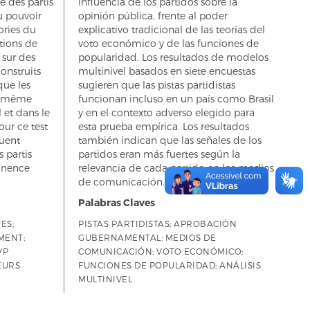
e des partis
influencia de los partidos sobre la
u pouvoir
opinión pública, frente al poder
ories du
explicativo tradicional de las teorías del
tions de
voto económico y de las funciones de
s sur des
popularidad. Los resultados de modelos
onstruits
multinivel basados en siete encuestas
que les
sugieren que las pistas partidistas
nt même
funcionan incluso en un país como Brasil
 et dans le
y en el contexto adverso elegido para
our ce test
esta prueba empírica. Los resultados
quent
también indican que las señales de los
 partis
partidos eran más fuertes según la
tinence
relevancia de cada partido en los medios
de comunicación.
Palabras Claves
ES;
PISTAS PARTIDISTAS; APROBACIÓN
MENT;
GUBERNAMENTAL; MEDIOS DE
VP
COMUNICACIÓN; VOTO ECONÓMICO;
EURS
FUNCIONES DE POPULARIDAD; ANÁLISIS
MULTINIVEL