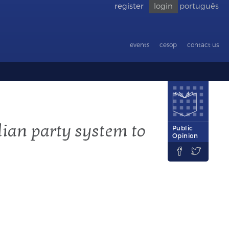
register
login
português
Go back
to
accessibility
events
cesop
contact us
ilian party system to
Public
Opinion

