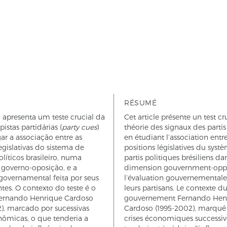
RÉSUMÉ
o apresenta um teste crucial da
Cet article présente un test cr
pistas partidárias (
party cues
)
théorie des signaux des partis
gar a associação entre as
en étudiant l’association entre
egislativas do sistema de
positions législatives du syst
olíticos brasileiro, numa
partis politiques brésiliens d
governo-oposição, e a
dimension gouvernment-oppo
governamental feita por seus
l’évaluation gouvernementale 
tes. O contexto do teste é o
leurs partisans. Le contexte du 
ernando Henrique Cardoso
gouvernement Fernando Hen
), marcado por sucessivas
Cardoso (1995-2002), marqué
nômicas, o que tenderia a
crises économiques successiv