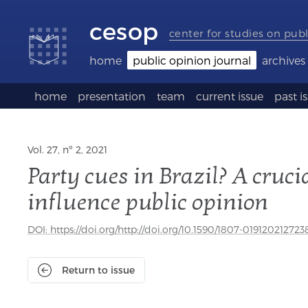
Accessibility
Go
Go
Language
links
to
to
selection
cesop
content
footer
(Seletor
center for studies on publ
de
idioma)
home
public opinion journal
archives
home
presentation
team
current issue
past i
Vol. 27, nº 2, 2021
Party cues in Brazil? A crucia
influence public opinion
DOI: https://doi.org/http://doi.org/10.1590/1807-019120212723
Return to issue