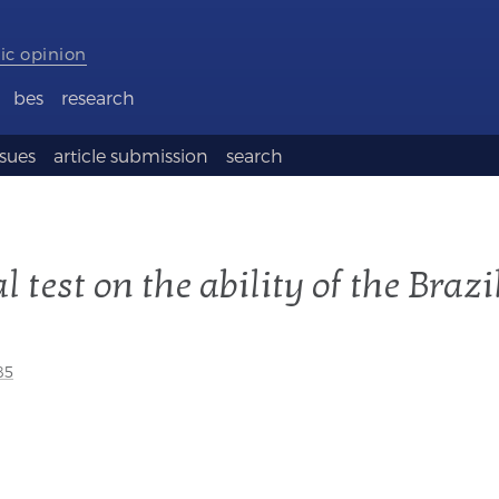
ic opinion
bes
research
ssues
article submission
search
l test on the ability of the Braz
85