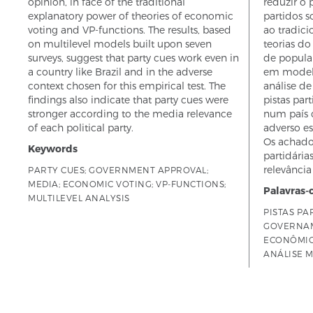
opinion, in face of the traditional
reduzir o 
explanatory power of theories of economic
partidos s
voting and VP-functions. The results, based
ao tradici
on multilevel models built upon seven
teorias d
surveys, suggest that party cues work even in
de popular
a country like Brazil and in the adverse
em modelos
context chosen for this empirical test. The
análise de
findings also indicate that party cues were
pistas par
stronger according to the media relevance
num país 
of each political party.
adverso es
Os achado
Keywords
partidária
relevância
PARTY CUES; GOVERNMENT APPROVAL;
MEDIA; ECONOMIC VOTING; VP-FUNCTIONS;
Palavras-
MULTILEVEL ANALYSIS
PISTAS PA
GOVERNAM
ECONÔMIC
ANÁLISE M