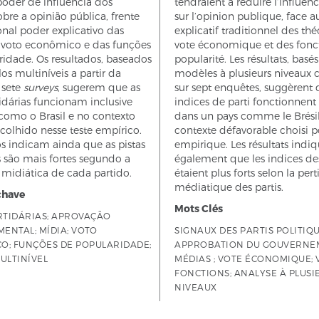
poder de influência dos
tendraient à réduire l’influenc
obre a opinião pública, frente
sur l’opinion publique, face a
onal poder explicativo das
explicatif traditionnel des thé
o voto econômico e das funções
vote économique et des fonc
idade. Os resultados, baseados
popularité. Les résultats, basé
 multiníveis a partir da
modèles à plusieurs niveaux c
 sete
surveys
, sugerem que as
sur sept enquêtes, suggèrent 
tidárias funcionam inclusive
indices de parti fonctionne
como o Brasil e no contexto
dans un pays comme le Brésil
colhido nesse teste empírico.
contexte défavorable choisi p
s indicam ainda que as pistas
empirique. Les résultats indi
s são mais fortes segundo a
également que les indices des
 midiática de cada partido.
étaient plus forts selon la per
médiatique des partis.
chave
Mots Clés
RTIDÁRIAS; APROVAÇÃO
ENTAL; MÍDIA; VOTO
SIGNAUX DES PARTIS POLITIQU
O; FUNÇÕES DE POPULARIDADE;
APPROBATION DU GOUVERNE
ULTINÍVEL
MÉDIAS ; VOTE ÉCONOMIQUE; 
FONCTIONS; ANALYSE À PLUSI
NIVEAUX