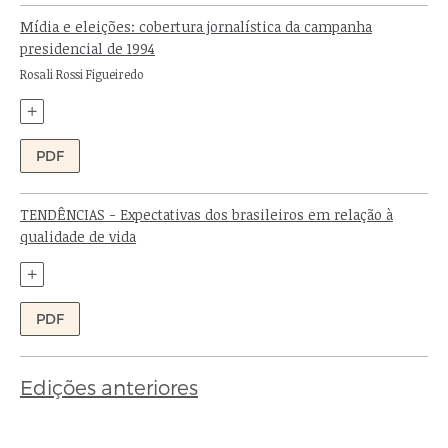
Mídia e eleições: cobertura jornalística da campanha
presidencial de 1994
Autor:
Rosali Rossi Figueiredo
+
PDF
TENDÊNCIAS - Expectativas dos brasileiros em relação à
qualidade de vida
Autores:
+
PDF
Edições anteriores