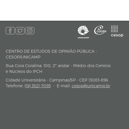
CENTRO DE ESTUDOS DE OPINIÃO PÚBLICA -
endereço
CESOP/UNICAMP
Rua Cora Coralina, 100, 2º andar - Prédio dos Centros
e Núcleos do IFCH
Cidade Universitária - Campinas/SP - CEP 13083-896
Telefone:
(19) 3521-7093
-
E-mail:
cesop@unicamp.br