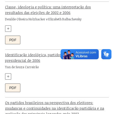
Classe, ideologia e política: uma interpretação dos
resultados das eleições de 2002 e 2006
Autores:
Denilde Oliveira Holzhacker e Elizabeth Balbachevsky
+
PDF
Identificação ideológica, partidos e voto na eleição
presidencial de 2006
Autor:
Yan de Souza Carreirão
+
PDF
Os partidos brasileiros na perspectiva dos eleitores:
mudanças e continuidades na identificação partidária e na
avaliação das principais legendas após 2002