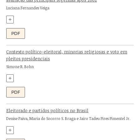
Autor:
Luciana Fernandes Veiga
+
PDF
Contexto político-eleitoral, minorias religiosas e voto em
pleitos presidenciais
Autor:
Simone R. Bohn
+
PDF
Eleitorado e partidos políticos no Brasil
Autores:
Denise Paiva, Maria do Socorro S. Braga e Jairo Tadeu Pires Pimentel Jr.
+