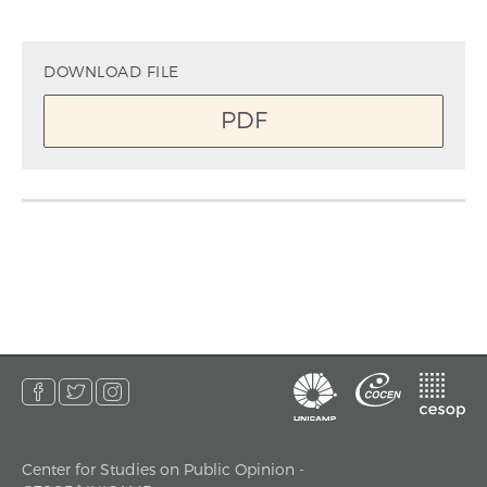
DOWNLOAD FILE
PDF
Center for Studies on Public Opinion -
address