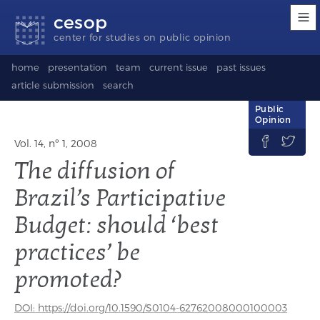
Accessibility
Go
Go
Language
cesop
links
to
to
selection
content
footer
(Seletor
center for studies on public opinion
de
idioma)
home
presentation
team
current issue
past issues
article submission
search
Public
Opinion


Vol. 14, nº 1, 2008
The diffusion of
Brazil’s Participative
Budget: should ‘best
practices’ be
promoted?
DOI: https://doi.org/10.1590/S0104-62762008000100003