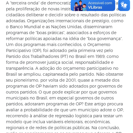
A “terceira onda“ de democratização foi acompanhada
pela proliferação de novas instituições, que permitem aos
cidadãos deliberar e decidir sobre o resultado das políticas
adotadas. Organizações internacionais de prestígio, como
o Banco Mundial e as Nações Unidas, disseminaram
programas de “boas práticas“, associados a esforços de
reformar políticas apoiadas na idéia de “boa governança“.
Um dos programas mais conhecidos, o Orçamento
Participativo (OP), foi adotado pela primeira vez pelo
Partido dos Trabalhadores (PT) no Brasil em 1989, como
forma de promover justiça social, responsabilidade e
transparência. A adoção do orçamento participativo no
Brasil se ampliou, capitaneada pelo partido. Não obstante
seu pioneirismo, por volta de 2001, quase a metade dos
programas de OP haviam sido adotados por governos de
outros partidos. O que pode explicar por que governos
municipais no Brasil, em especial governos de outros
partidos, adotaram programas de OP? Este artigo procura
avaliar a probabilidade de que um município adote o OP,
recorrendo à análise de regressão logística para testar um
modelo que inclua variáveis eleitorais, econômicas,
regionais e de redes de políticas públicas. Na conclusão,