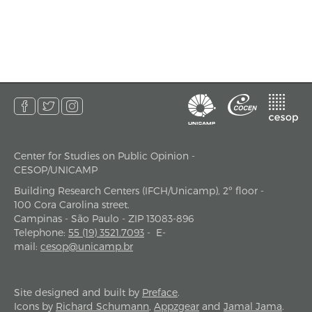
Center for Studies on Public Opinion -
address
CESOP/UNICAMP
Building Research Centers (IFCH/Unicamp), 2º floor -
100 Cora Carolina street.
Campinas - São Paulo - ZIP 13083-896
Telephone
:
55 (19) 3521.7093
-
E-
mail
:
cesop@unicamp.br
Site designed and built by
Preface
.
Icons by
Richard Schumann
,
Appzgear
and
Jamal Jama
.