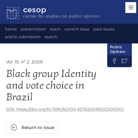
Accessibility
Go
Go
Language
cesop
links
to
to
selection
content
footer
(Seletor
center for studies on public opinion
de
idioma)
home
presentation
team
current issue
past issues
article submission
search
Public
Opinion


Vol. 15, nº 2, 2009
Black group Identity
and vote choice in
Brazil
DOI: https://doi.org/10.1590/S0104-62762009000200001
Return to issue