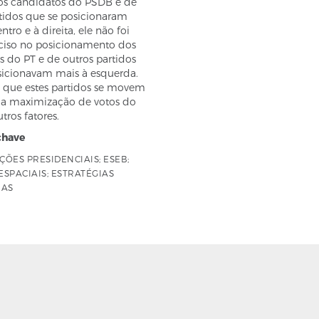
os candidatos do PSDB e de
rtidos que se posicionaram
ntro e à direita, ele não foi
ciso no posicionamento dos
 do PT e de outros partidos
sicionavam mais à esquerda.
a que estes partidos se movem
a maximização de votos do
tros fatores.
chave
IÇÕES PRESIDENCIAIS; ESEB;
SPACIAIS; ESTRATÉGIAS
IAS