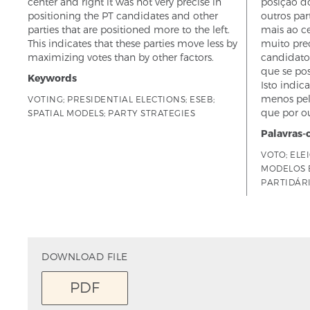
center and right it was not very precise in
posição d
positioning the PT candidates and other
outros pa
parties that are positioned more to the left.
mais ao ce
This indicates that these parties move less by
muito pre
maximizing votes than by other factors.
candidatos
que se po
Keywords
Isto indic
menos pel
VOTING; PRESIDENTIAL ELECTIONS; ESEB;
que por ou
SPATIAL MODELS; PARTY STRATEGIES
Palavras-
VOTO; ELE
MODELOS E
PARTIDÁR
DOWNLOAD FILE
PDF