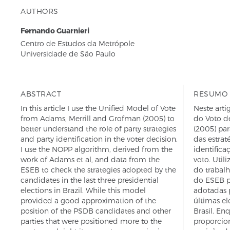
AUTHORS
Fernando Guarnieri
Centro de Estudos da Metrópole
Universidade de São Paulo
ABSTRACT
RESUMO
In this article I use the Unified Model of Vote
Neste arti
from Adams, Merrill and Grofman (2005) to
do Voto d
better understand the role of party strategies
(2005) pa
and party identification in the voter decision.
das estrat
I use the NOPP algorithm, derived from the
identifica
work of Adams et al, and data from the
voto. Util
ESEB to check the strategies adopted by the
do trabalh
candidates in the last three presidential
do ESEB pa
elections in Brazil. While this model
adotadas p
provided a good approximation of the
últimas el
position of the PSDB candidates and other
Brasil. E
parties that were positioned more to the
proporcio