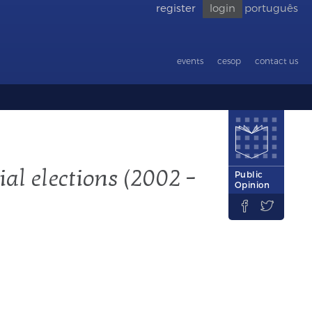
register
login
português
Go back
to
accessibility
events
cesop
contact us
ial elections (2002 –
Public
Opinion

