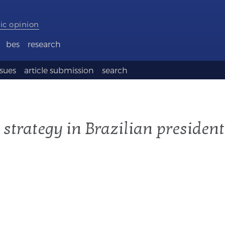
ic opinion
bes
research
ssues
article submission
search
strategy in Brazilian president