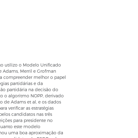
go utilizo o Modelo Unificado
e Adams, Merril e Grofman
ra compreender melhor o papel
égias partidárias e da
ção partidária na decisão do
izo o algoritmo NOPP, derivado
o de Adams et al, e os dados
ra verificar as estratégias
elos candidatos nas três
eições para presidente no
nquanto este modelo
nou uma boa aproximação da