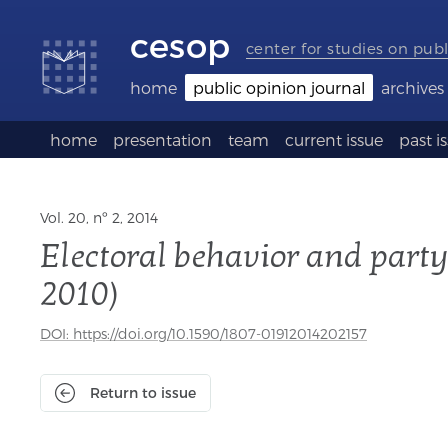
Accessibility
Go
Go
Language
links
to
to
selection
cesop
content
footer
(Seletor
center for studies on publ
de
idioma)
home
public opinion journal
archives
home
presentation
team
current issue
past i
Vol. 20, nº 2, 2014
Electoral behavior and party 
2010)
DOI: https://doi.org/10.1590/1807-01912014202157
Return to issue