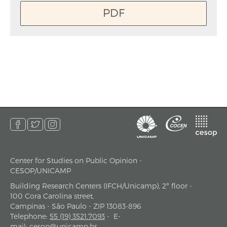
PDF
Center for Studies on Public Opinion -
address
CESOP/UNICAMP
Building Research Centers (IFCH/Unicamp), 2º floor -
100 Cora Carolina street.
Campinas - São Paulo - ZIP 13083-896
Telephone
:
55 (19) 3521.7093
-
E-
mail
:
cesop@unicamp.br