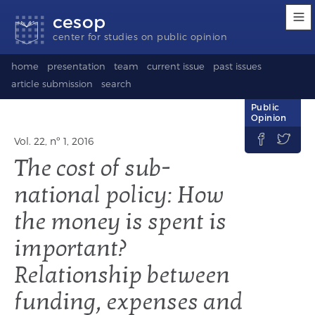
Accessibility
Go
Go
Language
cesop
links
to
to
selection
content
footer
(Seletor
center for studies on public opinion
de
idioma)
home
presentation
team
current issue
past issues
article submission
search
Public
Opinion


Vol. 22, nº 1, 2016
The cost of sub-
national policy: How
the money is spent is
important?
Relationship between
funding, expenses and