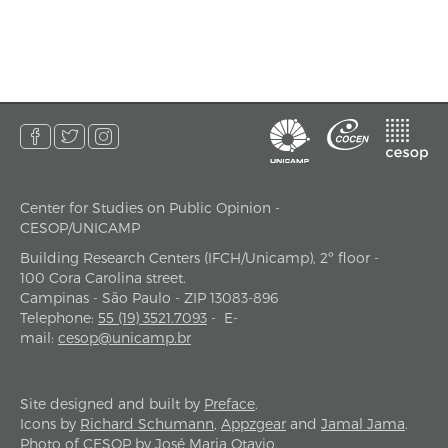
Center for Studies on Public Opinion -
address
CESOP/UNICAMP
Building Research Centers (IFCH/Unicamp), 2º floor -
100 Cora Carolina street.
Campinas - São Paulo - ZIP 13083-896
Telephone
:
55 (19) 3521.7093
-
E-
mail
:
cesop@unicamp.br
Site designed and built by
Preface
.
Icons by
Richard Schumann
,
Appzgear
and
Jamal Jama
.
Photo of CESOP by José Maria Otavio.