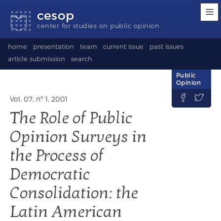
Accessibility
Go
Go
Language
cesop
links
to
to
selection
content
footer
(Seletor
center for studies on public opinion
de
idioma)
home
presentation
team
current issue
past issues
article submission
search
Public
Opinion


Vol. 07, nº 1, 2001
The Role of Public
Opinion Surveys in
the Process of
Democratic
Consolidation: the
Latin American