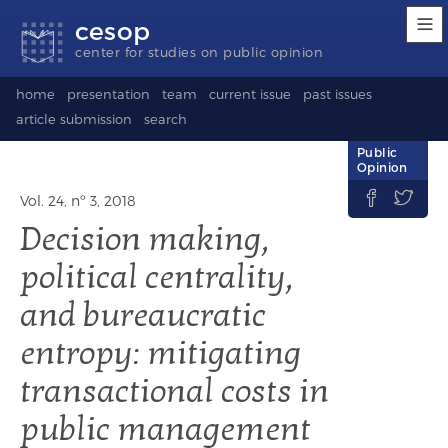
Accessibility
Go
Go
Language
cesop
links
to
to
selection
content
footer
(Seletor
center for studies on public opinion
de
idioma)
home
presentation
team
current issue
past issues
article submission
search
Public
Opinion


Vol. 24, nº 3, 2018
Decision making,
political centrality,
and bureaucratic
entropy: mitigating
transactional costs in
public management