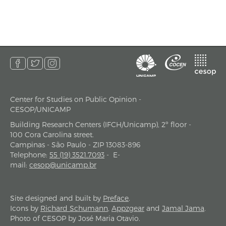
Center for Studies on Public Opinion -
address
CESOP/UNICAMP
Building Research Centers (IFCH/Unicamp), 2º floor -
100 Cora Carolina street.
Campinas - São Paulo - ZIP 13083-896
Telephone
:
55 (19) 3521.7093
-
E-
mail
:
cesop@unicamp.br
Site designed and built by
Preface
.
Icons by
Richard Schumann
,
Appzgear
and
Jamal Jama
.
Photo of CESOP by José Maria Otavio.