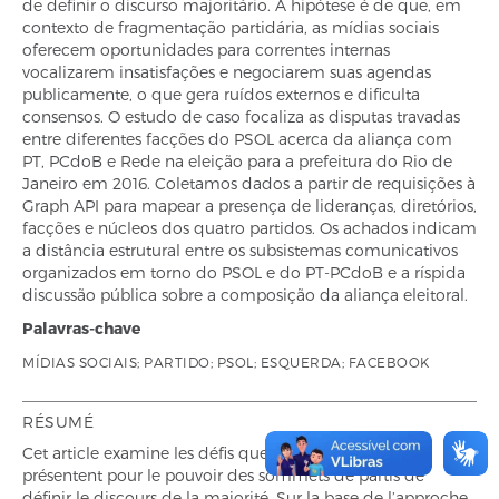
de definir o discurso majoritário. A hipótese é de que, em
contexto de fragmentação partidária, as mídias sociais
oferecem oportunidades para correntes internas
vocalizarem insatisfações e negociarem suas agendas
publicamente, o que gera ruídos externos e dificulta
consensos. O estudo de caso focaliza as disputas travadas
entre diferentes facções do PSOL acerca da aliança com
PT, PCdoB e Rede na eleição para a prefeitura do Rio de
Janeiro em 2016. Coletamos dados a partir de requisições à
Graph API para mapear a presença de lideranças, diretórios,
facções e núcleos dos quatro partidos. Os achados indicam
a distância estrutural entre os subsistemas comunicativos
organizados em torno do PSOL e do PT-PCdoB e a ríspida
discussão pública sobre a composição da aliança eleitoral.
Palavras-chave
MÍDIAS SOCIAIS; PARTIDO; PSOL; ESQUERDA; FACEBOOK
RÉSUMÉ
Cet article examine les défis que les médias sociaux
présentent pour le pouvoir des sommets de partis de
définir le discours de la majorité. Sur la base de l’approche