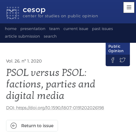
Accessibility
Go
Go
Language
cesop
links
to
to
selection
content
footer
(Seletor
center for studies on public opinion
de
idioma)
home
presentation
team
current issue
past issues
article submission
search
Public
Opinion


Vol. 26, nº 1, 2020
PSOL versus PSOL:
factions, parties and
digital media
DOI: https://doi.org/10.1590/1807-0191202026198
Return to issue