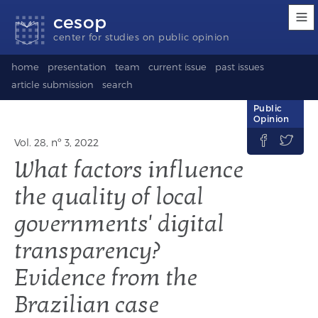
Accessibility
Go
Go
Language
cesop
links
to
to
selection
content
footer
(Seletor
center for studies on public opinion
de
idioma)
home
presentation
team
current issue
past issues
article submission
search
Public
Opinion


Vol. 28, nº 3, 2022
What factors influence
the quality of local
governments' digital
transparency?
Evidence from the
Brazilian case