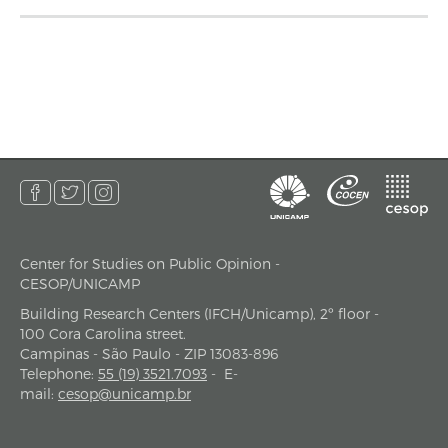
Center for Studies on Public Opinion -
address
CESOP/UNICAMP
Building Research Centers (IFCH/Unicamp), 2º floor -
100 Cora Carolina street.
Campinas - São Paulo - ZIP 13083-896
Telephone
:
55 (19) 3521.7093
-
E-
mail
:
cesop@unicamp.br