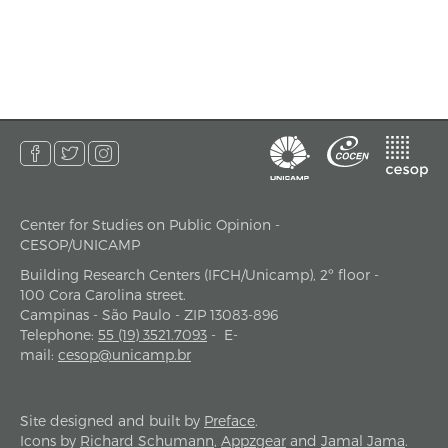
Center for Studies on Public Opinion -
address
CESOP/UNICAMP
Building Research Centers (IFCH/Unicamp), 2º floor -
100 Cora Carolina street.
Campinas - São Paulo - ZIP 13083-896
Telephone
:
55 (19) 3521.7093
-
E-
mail
:
cesop@unicamp.br
Site designed and built by
Preface
.
Icons by
Richard Schumann
,
Appzgear
and
Jamal Jama
.