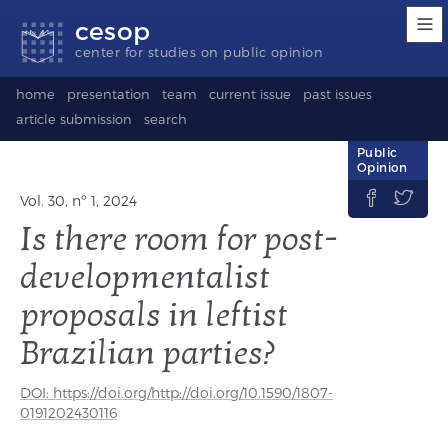
Accessibility
Go
Go
Language
cesop
links
to
to
selection
content
footer
(Seletor
center for studies on public opinion
de
idioma)
home
presentation
team
current issue
past issues
article submission
search
Public
Opinion


Vol. 30, nº 1, 2024
Is there room for post-
developmentalist
proposals in leftist
Brazilian parties?
DOI: https://doi.org/http://doi.org/10.1590/1807-
0191202430116