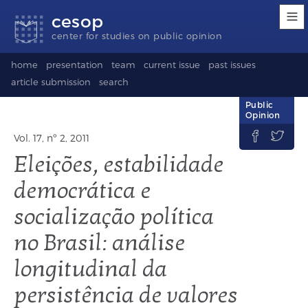
Accessibility
Go
Go
Language
cesop
links
to
to
selection
content
footer
(Seletor
center for studies on public opinion
de
idioma)
home
presentation
team
current issue
past issues
article submission
search
Public
Opinion


Vol. 17, nº 2, 2011
Eleições, estabilidade
democrática e
socialização política
no Brasil: análise
longitudinal da
persistência de valores