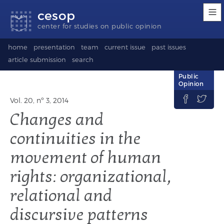
Accessibility
Go
Go
Language
cesop
links
to
to
selection
content
footer
(Seletor
center for studies on public opinion
de
idioma)
home
presentation
team
current issue
past issues
article submission
search
Public
Opinion


Vol. 20, nº 3, 2014
Changes and
continuities in the
movement of human
rights: organizational,
relational and
discursive patterns