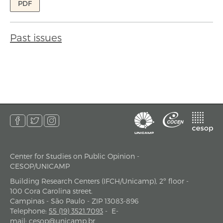
PDF
Past issues
Center for Studies on Public Opinion -
address
CESOP/UNICAMP
Building Research Centers (IFCH/Unicamp), 2º floor -
100 Cora Carolina street.
Campinas - São Paulo - ZIP 13083-896
Telephone
:
55 (19) 3521.7093
-
E-
mail
:
cesop@unicamp.br