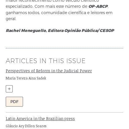
maior reconhecimento como veículo científico
especializado. Com mais este número de
OP-ABCP
,
ganhamos todos, comunidade científica e leitores em
geral.
Rachel Meneguello, Editora
Opinião Pública/ CESOP
ARTICLES IN THIS ISSUE
Perspectives of Reform in the Judicial Power
Author:
Maria Tereza Aina Sadek
+
PDF
Latin America in the Brazilian press
Author:
Gláucio Ary Dillon Soares