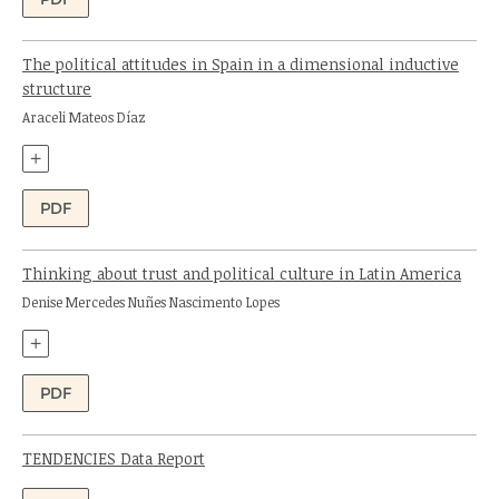
The political attitudes in Spain in a dimensional inductive
structure
Author:
Araceli Mateos Díaz
+
PDF
Thinking about trust and political culture in Latin America
Author:
Denise Mercedes Nuñes Nascimento Lopes
+
PDF
TENDENCIES Data Report
Authors: