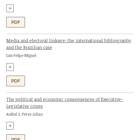
+
PDF
Media and electoral linkage: the international bibliography
and the Brazilian case
Author:
Luis Felipe Miguel
+
PDF
The political and economic consequences of Executive-
Legislative crises
Author:
Anibal S. Pérez-Liñan
+
PDF