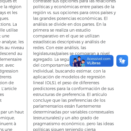
tiques et
contraste sus opciones para las relaciones
e la région
políticas y económicas entre países de la
ays et les
región vs. sus opciones para otros países y
ques.
las grandes potencias económicas. El
tions. La
análisis se divide en dos partes. En la
le utilise
primera se realiza un estudio
t une
comparativo en el que se utilizan
 analyse, les
estadísticas descriptivas y análisis de
és au niveau
redes. Con este análisis, las
 descend au
legislaturas/países se comparan a nivel
lementaire
agregado. La segunda parte baja al nivel
er, avec
del comportamiento parlamentario
égression
individual, buscando estimar, con la
férents
aplicación de modelos de regresión
tion de
lineal (OLS), el peso de diferentes
L'article
predictores para la conformación de sus
es
estructuras de preferencia. El artículo
t
concluye que las preferencias de los
parlamentarios están fuertemente
t par un haut
determinadas por variables contextuales
omique,
(estructurales) y un alto grado de
tinuent à
pragmatismo económico, pero las ideas
ns une
políticas siguen teniendo cierta