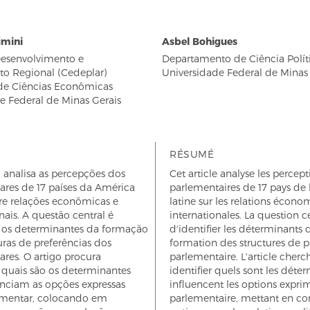
imini
Asbel Bohigues
Desenvolvimento e
Departamento de Ciência Polít
o Regional (Cedeplar)
Universidade Federal de Minas
de Ciências Econômicas
e Federal de Minas Gerais
RÉSUMÉ
o analisa as percepções dos
Cet article analyse les percep
ares de 17 países da América
parlementaires de 17 pays de
bre relações econômicas e
latine sur les relations écono
nais. A questão central é
internationales. La question c
ar os determinantes da formação
d'identifier les déterminants 
uras de preferências dos
formation des structures de p
res. O artigo procura
parlementaire. L'article cherc
r quais são os determinantes
identifier quels sont les déte
enciam as opções expressas
influencent les options expri
amentar, colocando em
parlementaire, mettant en con