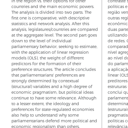
in the region vs. their options for other
contraste 
countries and the main economic powers.
políticas 
The analysis is divided into two parts. The
região ver
first one is comparative, with descriptive
outras reg
statistics and network analysis. After this
econômica
analysis, legislatures/countries are compared
duas parte
at the aggregate level. The second part goes
utilizando 
down to the level of individual
de redes. 
parliamentary behavior, seeking to estimate,
comparadas
with the application of linear regression
nível agr
models (OLS), the weight of different
ao nível 
predictors for the formation of their
do parlam
preference structures. The article concludes
a aplicaç
that parliamentarians' preferences are
linear (OL
strongly determined by contextual
preditore
(structural) variables and a high degree of
estruturas
economic pragmatism, but political ideas
conclui qu
continue to have some relevance. Although
parlament
to a lesser extent, the ideology and
determina
preferences for state-regulated economies
(estrutura
also help to understand why some
pragmatis
parliamentarians defend more political and
políticas
economic regionalism than others.
relevânci