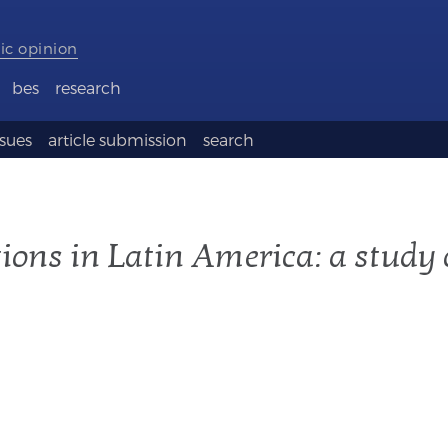
ic opinion
bes
research
ssues
article submission
search
ions in Latin America: a study 