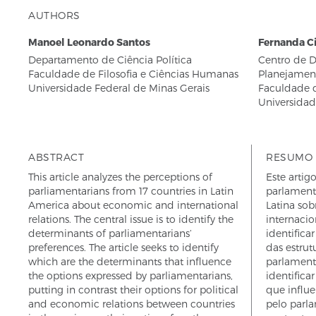
AUTHORS
Manoel Leonardo Santos
Fernanda C
Departamento de Ciência Política
Centro de 
Faculdade de Filosofia e Ciências Humanas
Planejament
Universidade Federal de Minas Gerais
Faculdade 
Universidad
ABSTRACT
RESUMO
This article analyzes the perceptions of
Este artig
parliamentarians from 17 countries in Latin
parlament
America about economic and international
Latina so
relations. The central issue is to identify the
internacio
determinants of parliamentarians’
identific
preferences. The article seeks to identify
das estrut
which are the determinants that influence
parlamenta
the options expressed by parliamentarians,
identifica
putting in contrast their options for political
que influ
and economic relations between countries
pelo parl