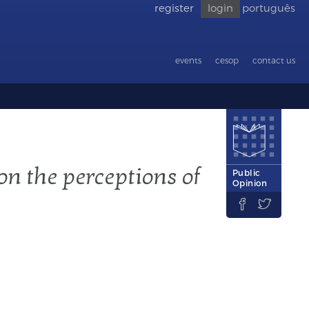
register
login
português
Go back
to
accessibility
events
cesop
contact us
on the perceptions of
Public
Opinion

