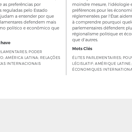
e as preferências por
moindre mesure, l'idéologie e
 reguladas pelo Estado
préférences pour les économi
judam a entender por que
réglementées par l'État aide
rlamentares defendem mais
à comprendre pourquoi quel
smo político e econômico que
parlementaires défendent plu
régionalisme politique et é
que d'autres.
chave
Mots Clés
ARLAMENTARES; PODER
VO; AMÉRICA LATINA; RELAÇÕES
ÉLITES PARLEMENTAIRES; POU
AS INTERNACIONAIS
LÉGISLATIF; AMÉRIQUE LATINE
ÉCONOMIQUES INTERNATION