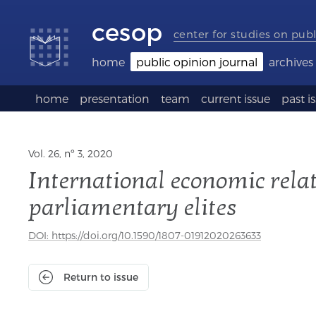
Accessibility
Go
Go
Language
links
to
to
selection
cesop
content
footer
(Seletor
center for studies on publ
de
idioma)
home
public opinion journal
archives
home
presentation
team
current issue
past i
Vol. 26, nº 3, 2020
International economic relat
parliamentary elites
DOI: https://doi.org/10.1590/1807-01912020263633
Return to issue