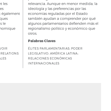
t les
relevancia. Aunque en menor medida, la
es
ideología y las preferencias por las
nt également
economías reguladas por el Estado
ques
también ayudan a comprender por qué
s le
algunos parlamentarios defienden más el
conomique
regionalismo político y económico que
otros.
Palabras Claves
VOIR
ÉLITES PARLAMENTARIAS; PODER
; RELATIONS
LEGISLATIVO; AMÉRICA LATINA;
ALES
RELACIONES ECONÓMICAS
INTERNACIONALES