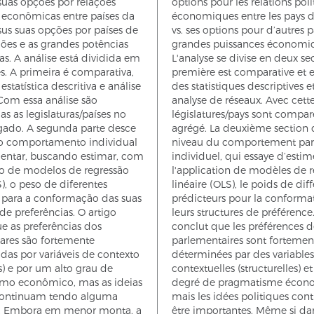
suas opções por relações
options pour les relations poli
e econômicas entre países da
économiques entre les pays d
sus suas opções por países de
vs. ses options pour d’autres p
iões e as grandes potências
grandes puissances économi
s. A análise está dividida em
L'analyse se divise en deux sec
s. A primeira é comparativa,
première est comparative et el
estatística descritiva e análise
des statistiques descriptives e
Com essa análise são
analyse de réseaux. Avec cette
 as legislaturas/países no
législatures/pays sont compar
egado. A segunda parte desce
agrégé. La deuxième section
do comportamento individual
niveau du comportement par
entar, buscando estimar, com
individuel, qui essaye d’estim
ão de modelos de regressão
l'application de modèles de r
S), o peso de diferentes
linéaire (OLS), le poids de dif
s para a conformação das suas
prédicteurs pour la conforma
 de preferências. O artigo
leurs structures de préférence. 
e as preferências dos
conclut que les préférences d
ares são fortemente
parlementaires sont fortemen
das por variáveis de contexto
déterminées par des variables
is) e por um alto grau de
contextuelles (structurelles) e
mo econômico, mas as ideias
degré de pragmatisme écon
 continuam tendo alguma
mais les idées politiques con
a. Embora em menor monta, a
être importantes. Même si da