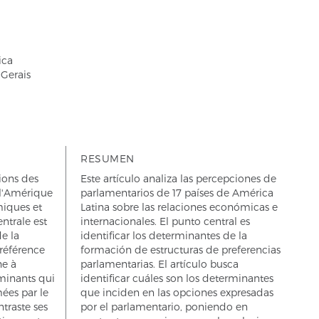
ica
 Gerais
RESUMEN
tions des
Este artículo analiza las percepciones de
 l'Amérique
parlamentarios de 17 países de América
miques et
Latina sobre las relaciones económicas e
entrale est
internacionales. El punto central es
de la
identificar los determinantes de la
référence
formación de estructuras de preferencias
he à
parlamentarias. El artículo busca
rminants qui
identificar cuáles son los determinantes
mées par le
que inciden en las opciones expresadas
traste ses
por el parlamentario, poniendo en