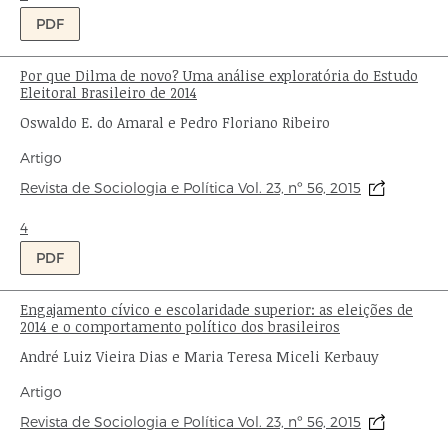
PDF
Por que Dilma de novo? Uma análise exploratória do Estudo
Título:
Eleitoral Brasileiro de 2014
Autor:
Oswaldo E. do Amaral e Pedro Floriano Ribeiro
Tipo
Artigo
de
Origem:
Revista de Sociologia e Política Vol. 23, nº 56, 2015
publicação:
Ondas:
4
PDF
Engajamento cívico e escolaridade superior: as eleições de
Título:
2014 e o comportamento político dos brasileiros
Autor:
André Luiz Vieira Dias e Maria Teresa Miceli Kerbauy
Tipo
Artigo
de
Origem:
Revista de Sociologia e Política Vol. 23, nº 56, 2015
publicação: