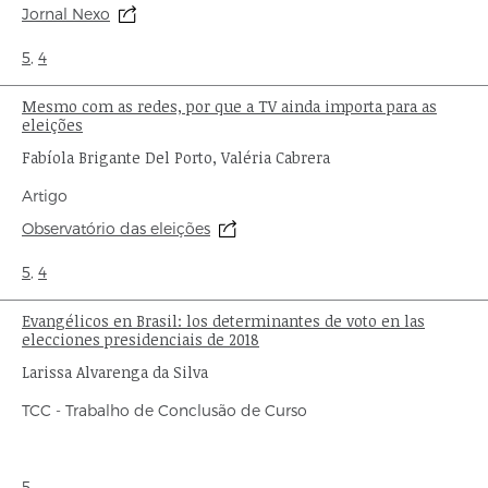
de
Origem:
Jornal Nexo
publicação:
Ondas:
5
,
4
Mesmo com as redes, por que a TV ainda importa para as
Título:
eleições
Autor:
Fabíola Brigante Del Porto, Valéria Cabrera
Tipo
Artigo
de
Origem:
Observatório das eleições
publicação:
Ondas:
5
,
4
Evangélicos en Brasil: los determinantes de voto en las
Título:
elecciones presidenciais de 2018
Autor:
Larissa Alvarenga da Silva
Tipo
TCC - Trabalho de Conclusão de Curso
de
publicação:
Ondas:
5