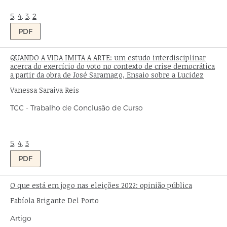
publicação:
Ondas:
5
,
4
,
3
,
2
PDF
QUANDO A VIDA IMITA A ARTE: um estudo interdisciplinar
Título:
acerca do exercício do voto no contexto de crise democrática
a partir da obra de José Saramago, Ensaio sobre a Lucidez
Autor:
Vanessa Saraiva Reis
Tipo
TCC - Trabalho de Conclusão de Curso
de
publicação:
Ondas:
5
,
4
,
3
PDF
O que está em jogo nas eleições 2022: opinião pública
Título:
Autor:
Fabíola Brigante Del Porto
Tipo
Artigo