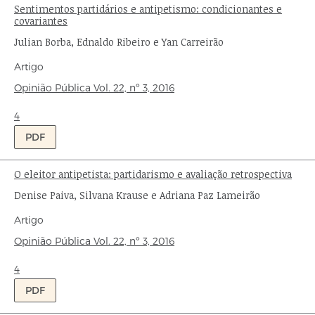
Sentimentos partidários e antipetismo: condicionantes e
Título:
covariantes
Autores:
Julian Borba, Ednaldo Ribeiro e Yan Carreirão
Tipo
Artigo
de
Origem:
Opinião Pública
Vol. 22,
nº 3,
2016
publicação:
Ondas:
4
PDF
O eleitor antipetista: partidarismo e avaliação retrospectiva
Título:
Autores:
Denise Paiva, Silvana Krause e Adriana Paz Lameirão
Tipo
Artigo
de
Origem:
Opinião Pública
Vol. 22,
nº 3,
2016
publicação:
Ondas:
4
PDF