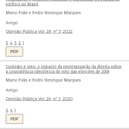
política no Brasil
Autores:
Mario Fuks e Pedro Henrique Marques
Tipo
Artigo
de
Origem:
Opinião Pública
Vol. 28,
nº 3,
2022
publicação:
Ondas:
5
,
4
,
3
,
2
,
1
PDF
Contexto e voto: o impacto da reorganização da direita sobre
Título:
a consistência ideológica do voto nas eleições de 2018
Autores:
Mario Fuks e Pedro Henrique Marques
Tipo
Artigo
de
Origem:
Opinião Pública
Vol. 26,
nº 3,
2020
publicação:
Ondas:
5
,
4
,
1
PDF