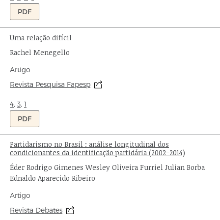
PDF
Uma relação difícil
Título:
Autor:
Rachel Menegello
Tipo
Artigo
de
Origem:
Revista Pesquisa Fapesp
publicação:
Ondas:
4
,
3
,
1
PDF
Partidarismo no Brasil : análise longitudinal dos
Título:
condicionantes da identificação partidária (2002-2014)
Autor:
Éder Rodrigo Gimenes Wesley Oliveira Furriel Julian Borba
Ednaldo Aparecido Ribeiro
Tipo
Artigo
de
Origem:
Revista Debates
publicação: