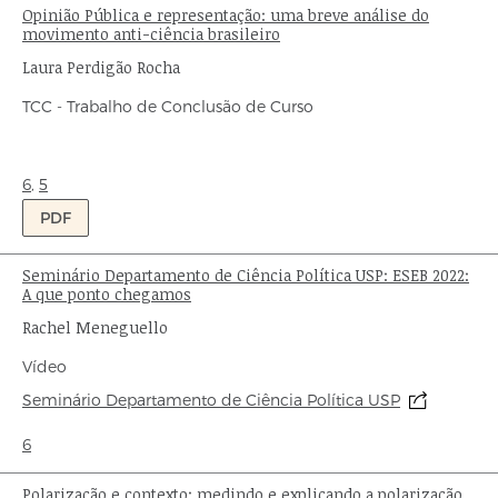
Opinião Pública e representação: uma breve análise do
Título:
movimento anti-ciência brasileiro
Autor:
Laura Perdigão Rocha
Tipo
TCC - Trabalho de Conclusão de Curso
de
publicação:
Ondas:
6
,
5
PDF
Seminário Departamento de Ciência Política USP: ESEB 2022:
Título:
A que ponto chegamos
Autor:
Rachel Meneguello
Tipo
Vídeo
de
Origem:
Seminário Departamento de Ciência Política USP
publicação:
Ondas:
6
Polarização e contexto: medindo e explicando a polarização
Título: