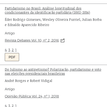
Partidarismo no Brasil: Análise longitudinal dos
Título:
condicionantes da identificação partidária (2002-2014)
Autor:
Éder Rodrigo Gimenes, Wesley Oliveira Furriel, Julian Borba
e Ednaldo Aparecido Ribeiro
Tipo
Artigo
de
Origem:
Revista Debates Vol. 10, nº 2, 2016
publicação:
Ondas:
4
,
3
,
2
,
1
PDF
Do lulismo ao antipetismo? Polarização, partidarismo e voto
Título:
nas eleições presidenciais brasileiras
Autores:
André Borges e Robert Vidigal
Tipo
Artigo
de
Origem:
Opinião Pública
Vol. 24,
nº 1,
2018
publicação:
Ondas:
4
,
3
,
2
,
1