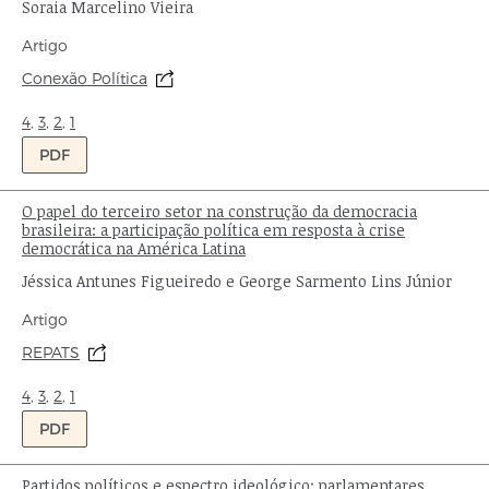
Autor:
Soraia Marcelino Vieira
Tipo
Artigo
de
Origem:
Conexão Política
publicação:
Ondas:
4
,
3
,
2
,
1
PDF
O papel do terceiro setor na construção da democracia
Título:
brasileira: a participação política em resposta à crise
democrática na América Latina
Autor:
Jéssica Antunes Figueiredo e George Sarmento Lins Júnior
Tipo
Artigo
de
Origem:
REPATS
publicação:
Ondas:
4
,
3
,
2
,
1
PDF
Partidos políticos e espectro ideológico: parlamentares,
Título: