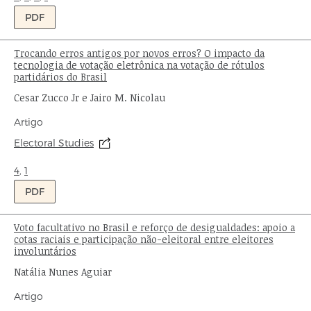
PDF
Trocando erros antigos por novos erros? O impacto da
Título:
tecnologia de votação eletrônica na votação de rótulos
partidários do Brasil
Autor:
Cesar Zucco Jr e Jairo M. Nicolau
Tipo
Artigo
de
Origem:
Electoral Studies
publicação:
Ondas:
4
,
1
PDF
Voto facultativo no Brasil e reforço de desigualdades: apoio a
Título:
cotas raciais e participação não-eleitoral entre eleitores
involuntários
Autor:
Natália Nunes Aguiar
Tipo
Artigo
de