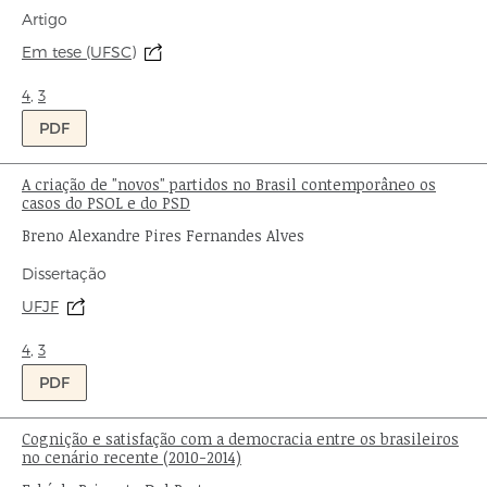
Tipo
Artigo
de
Origem:
Em tese (UFSC)
publicação:
Ondas:
4
,
3
PDF
A criação de "novos" partidos no Brasil contemporâneo os
Título:
casos do PSOL e do PSD
Autor:
Breno Alexandre Pires Fernandes Alves
Tipo
Dissertação
de
Origem:
UFJF
publicação:
Ondas:
4
,
3
PDF
Cognição e satisfação com a democracia entre os brasileiros
Título:
no cenário recente (2010-2014)