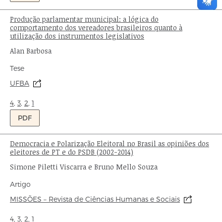
Produção parlamentar municipal: a lógica do
Título:
comportamento dos vereadores brasileiros quanto à
utilização dos instrumentos legislativos
Autor:
Alan Barbosa
Tipo
Tese
de
Origem:
UFBA
publicação:
Ondas:
4
,
3
,
2
,
1
PDF
Democracia e Polarização Eleitoral no Brasil as opiniões dos
Título:
eleitores de PT e do PSDB (2002-2014)
Autor:
Simone Piletti Viscarra e Bruno Mello Souza
Tipo
Artigo
de
Origem:
MISSÕES – Revista de Ciências Humanas e Sociais
publicação:
Ondas:
4
,
3
,
2
,
1