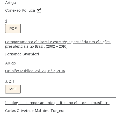
Tipo
Artigo
de
Origem:
Conexão Política
publicação:
Ondas:
4
PDF
Comportamento eleitoral e estratégia partidária nas eleições
Título:
presidenciais no Brasil (2002 – 2010)
Autor:
Fernando Guarnieri
Tipo
Artigo
de
Origem:
Opinião Pública
Vol. 20,
nº 2,
2014
publicação:
Ondas:
3
,
2
,
1
PDF
Ideologia e comportamento político no eleitorado brasileiro
Título:
Autores:
Carlos Oliveira e Mathieu Turgeon