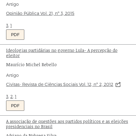
Tipo
Artigo
de
Origem:
Opinião Pública
Vol. 21,
nº 3,
2015
publicação:
Ondas:
3
,
1
PDF
Ideologias partidárias no governo Lula- A percepção do
Título:
eleitor
Autor:
Maurício Michel Rebello
Tipo
Artigo
de
Origem:
Civitas- Revista de Ciências Sociais Vol. 12, nº 2, 2012
publicação:
Ondas:
3
,
2
,
1
PDF
A associação de questões aos partidos políticos e as eleições
Título:
presidenciais no Brasil
Autor:
Adriano da Nobrega Silva