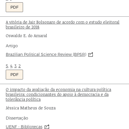
PDF
A vitória de Jair Bolsonaro de acordo com o estudo eleitoral
Título:
brasileiro de 2018
Autor:
Oswaldo E. do Amaral
Tipo
Artigo
de
Origem:
Brazilian Political Science Review (BPSR)
publicação:
Ondas:
5
,
4
,
3
,
2
PDF
O impacto da avaliação da economia na cultura política
Título:
brasileira: condicionantes do apoio à democracia e da
tolerância política
Autor:
Jéssica Matheus de Souza
Tipo
Dissertação
de
Origem:
UENF - Bibliotecas