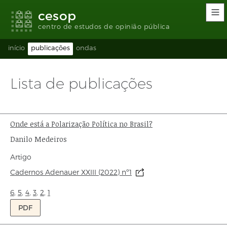
Links
Ir
Ir
Seletor
cesop
de
para
para
de
acessibilidade
conteúdo
o
idioma
centro de estudos de opinião pública
rodapé
(Language
selection)
início
publicações
ondas
Lista de publicações
Onde está a Polarização Política no Brasil?
Título:
Autor:
Danilo Medeiros
Tipo
Artigo
de
Origem:
Cadernos Adenauer XXIII (2022) nº1
publicação:
Ondas:
6
,
5
,
4
,
3
,
2
,
1
PDF