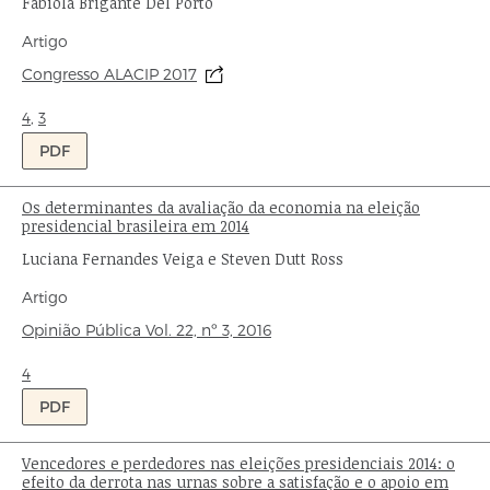
Autor:
Fabíola Brigante Del Porto
Tipo
Artigo
de
Origem:
Congresso ALACIP 2017
publicação:
Ondas:
4
,
3
PDF
Os determinantes da avaliação da economia na eleição
Título:
presidencial brasileira em 2014
Autores:
Luciana Fernandes Veiga e Steven Dutt Ross
Tipo
Artigo
de
Origem:
Opinião Pública
Vol. 22,
nº 3,
2016
publicação:
Ondas:
4
PDF
Vencedores e perdedores nas eleições presidenciais 2014: o
Título:
efeito da derrota nas urnas sobre a satisfação e o apoio em