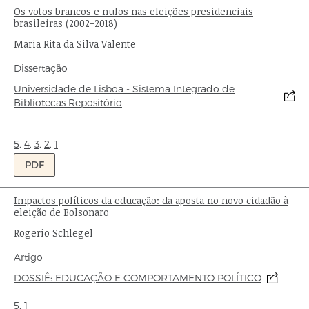
Os votos brancos e nulos nas eleições presidenciais
Título:
brasileiras (2002-2018)
Autor:
Maria Rita da Silva Valente
Tipo
Dissertação
de
Origem:
Universidade de Lisboa - Sistema Integrado de
publicação:
Bibliotecas Repositório
Ondas:
5
,
4
,
3
,
2
,
1
PDF
Impactos políticos da educação: da aposta no novo cidadão à
Título:
eleição de Bolsonaro
Autor:
Rogerio Schlegel
Tipo
Artigo
de
Origem:
DOSSIÊ: EDUCAÇÃO E COMPORTAMENTO POLÍTICO
publicação:
Ondas:
5
,
1