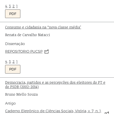
Ondas:
4
,
3
,
2
,
1
PDF
Consumo e cidadania na “nova classe média"
Título:
Autor:
Renata de Carvalho Natacci
Tipo
Dissertação
de
Origem:
REPOSITORIO PUCSP
publicação:
Ondas:
4
,
3
,
2
,
1
PDF
Democracia, partidos e as percepções dos eleitores do PT e
Título:
do PSDB (2002-2014)
Autor:
Bruno Mello Souza
Tipo
Artigo
de
Origem:
Caderno Eletrônico de Ciências Sociais, Vitória, v. 7, n. 1,
publicação: