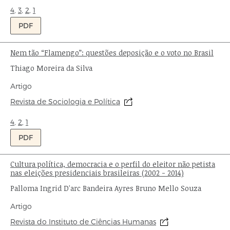
Ondas:
4
,
3
,
2
,
1
PDF
Nem tão “Flamengo”: questões deposição e o voto no Brasil
Título:
Autor:
Thiago Moreira da Silva
Tipo
Artigo
de
Origem:
Revista de Sociologia e Política
publicação:
Ondas:
4
,
2
,
1
PDF
Cultura política, democracia e o perfil do eleitor não petista
Título:
nas eleições presidenciais brasileiras (2002 - 2014)
Autor:
Palloma Ingrid D'arc Bandeira Ayres Bruno Mello Souza
Tipo
Artigo
de
Origem:
Revista do Instituto de Ciências Humanas
publicação: