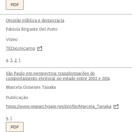
PDF
Opinião pública e democracia
Título:
Autor:
Fabíola Brigante Del Porto
Tipo
Vídeo
de
Origem:
TEDxUnicamp
publicação:
Ondas:
4
,
3
,
2
,
1
São Paulo em perspectiva: transformações do
Título:
comportamento eleitoral no estado entre 2002 e 2014
Autor:
Marcela Gimenes Tanaka
Tipo
Publicação
de
Origem:
https://www.researchgate.net/profile/Marcela_Tanaka
publicação:
Ondas:
4
,
1
PDF