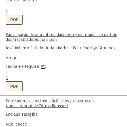
Origem:
publicação:
Ondas:
4
PDF
Participação de alta intensidade entre os filiados ao partido
Título:
dos trabalhadores no Brasil
Autor:
José Roberto Paludo, Julian Borba e Éder Rodrigo Gimenes
Tipo
Artigo
de
Origem:
Teoria e Pesquisa
publicação:
Ondas:
4
PDF
Entre as ruas e as instituições: os protestos e o
Título:
impeachment de Dilma Rousseff
Autor:
Luciana Tatagiba
Tipo
Publicação