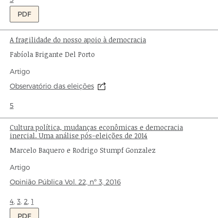
PDF
A fragilidade do nosso apoio à democracia
Título:
Autor:
Fabíola Brigante Del Porto
Tipo
Artigo
de
Origem:
Observatório das eleições
publicação:
Ondas:
5
Cultura política, mudanças econômicas e democracia
Título:
inercial. Uma análise pós-eleições de 2014
Autores:
Marcelo Baquero e Rodrigo Stumpf Gonzalez
Tipo
Artigo
de
Origem:
Opinião Pública
Vol. 22,
nº 3,
2016
publicação:
Ondas:
4
,
3
,
2
,
1
PDF