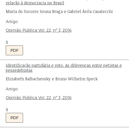
relação à democracia no Brasil
Autores:
Maria do Socorro Sousa Braga e Gabriel Ávila Casalecchi
Tipo
Artigo
de
Origem:
Opinião Pública
Vol. 22,
nº 3,
2016
publicação:
Ondas:
4
PDF
Identificação partidária e voto. As diferenças entre petistas e
Título:
pessedebistas
Autores:
Elizabeth Balbachevsky e Bruno Wilhelm Speck
Tipo
Artigo
de
Origem:
Opinião Pública
Vol. 22,
nº 3,
2016
publicação:
Ondas:
4
PDF