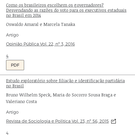
Como os brasileiros escolhem os governadores?
Título:
Desvendando as razões do voto para os executivos estaduais
no Brasil em 2014
Autores:
Oswaldo Amaral e Marcela Tanaka
Tipo
Artigo
de
Origem:
Opinião Pública
Vol. 22,
nº 3,
2016
publicação:
Ondas:
4
PDF
Estudo exploratório sobre filiação e identificação partidária
Título:
no Brasil
Autor:
Bruno Wilhelm Speck, Maria do Socorro Sousa Braga e
Valeriano Costa
Tipo
Artigo
de
Origem:
Revista de Sociologia e Política Vol. 23, nº 56, 2015
publicação:
Ondas:
4