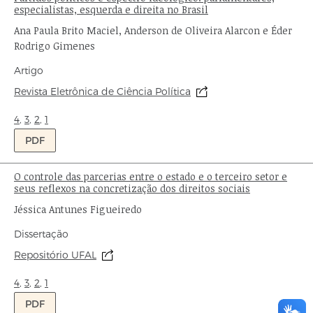
especialistas, esquerda e direita no Brasil
Autor:
Ana Paula Brito Maciel, Anderson de Oliveira Alarcon e Éder
Rodrigo Gimenes
Tipo
Artigo
de
Origem:
Revista Eletrônica de Ciência Política
publicação:
Ondas:
4
,
3
,
2
,
1
PDF
O controle das parcerias entre o estado e o terceiro setor e
Título:
seus reflexos na concretização dos direitos sociais
Autor:
Jéssica Antunes Figueiredo
Tipo
Dissertação
de
Origem:
Repositório UFAL
publicação:
Ondas:
4
,
3
,
2
,
1
PDF