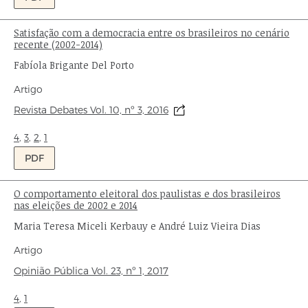
Satisfação com a democracia entre os brasileiros no cenário
Título:
recente (2002-2014)
Autor:
Fabíola Brigante Del Porto
Tipo
Artigo
de
Origem:
Revista Debates Vol. 10, nº 3, 2016
publicação:
Ondas:
4
,
3
,
2
,
1
PDF
O comportamento eleitoral dos paulistas e dos brasileiros
Título:
nas eleições de 2002 e 2014
Autores:
Maria Teresa Miceli Kerbauy e André Luiz Vieira Dias
Tipo
Artigo
de
Origem:
Opinião Pública
Vol. 23,
nº 1,
2017
publicação:
Ondas:
4
,
1