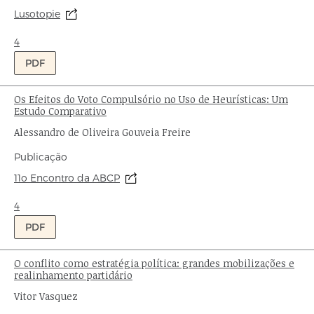
de
Origem:
Lusotopie
publicação:
Ondas:
4
PDF
Os Efeitos do Voto Compulsório no Uso de Heurísticas: Um
Título:
Estudo Comparativo
Autor:
Alessandro de Oliveira Gouveia Freire
Tipo
Publicação
de
Origem:
11o Encontro da ABCP
publicação:
Ondas:
4
PDF
O conflito como estratégia política: grandes mobilizações e
Título:
realinhamento partidário
Autor:
Vitor Vasquez