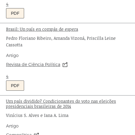
Ondas:
4
PDF
Brasil: Un país en compás de espera
Título:
Autor:
Pedro Floriano Ribeiro, Amanda Vizoná, Priscilla Leine
Cassotta
Tipo
Artigo
de
Origem:
Revista de Ciência Política
publicação:
Ondas:
4
PDF
Um país dividido? Condicionantes do voto nas eleições
Título:
presidenciais brasileiras de 2014
Autor:
Vinícius S. Alves e Iana A. Lima
Tipo
Artigo
de
Compolítica