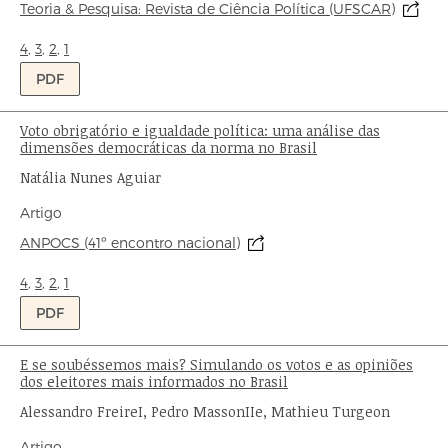
Origem:
Teoria & Pesquisa: Revista de Ciência Política (UFSCAR)
publicação:
Ondas:
4
,
3
,
2
,
1
PDF
Voto obrigatório e igualdade política: uma análise das
Título:
dimensões democráticas da norma no Brasil
Autor:
Natália Nunes Aguiar
Tipo
Artigo
de
Origem:
ANPOCS (41º encontro nacional)
publicação:
Ondas:
4
,
3
,
2
,
1
PDF
E se soubéssemos mais? Simulando os votos e as opiniões
Título:
dos eleitores mais informados no Brasil
Autor:
Alessandro FreireI, Pedro MassonIIe, Mathieu Turgeon
Tipo
Artigo