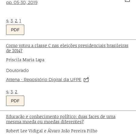
pp. 05-30, 2019
Ondas:
4
,
3
,
2
,
1
PDF
Como votou a classe C nas eleições presidenciais brasileiras
Título:
de 2014?
Autor:
Priscila Maria Lapa
Tipo
Doutorado
de
Origem:
Attena - Repositório Digital da UFPE
publicação:
Ondas:
4
,
3
,
2
PDF
Educação e conhecimento político: duas faces de uma
Título:
mesma moeda ou moedas diferentes?
Autor:
Robert Lee Vidigal e Álvaro João Pereira Filho