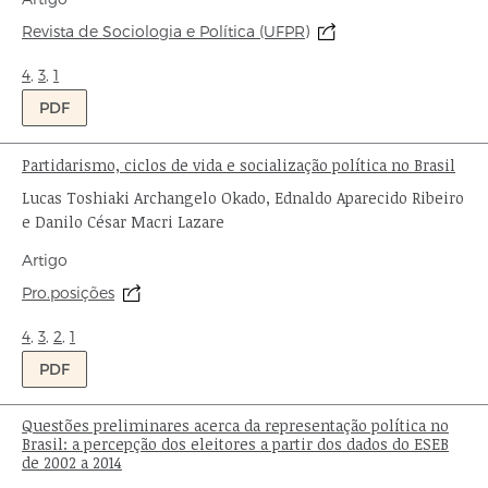
de
Origem:
Revista de Sociologia e Política (UFPR)
publicação:
Ondas:
4
,
3
,
1
PDF
Partidarismo, ciclos de vida e socialização política no Brasil
Título:
Autor:
Lucas Toshiaki Archangelo Okado, Ednaldo Aparecido Ribeiro
e Danilo César Macri Lazare
Tipo
Artigo
de
Origem:
Pro.posições
publicação:
Ondas:
4
,
3
,
2
,
1
PDF
Questões preliminares acerca da representação política no
Título:
Brasil: a percepção dos eleitores a partir dos dados do ESEB
de 2002 a 2014